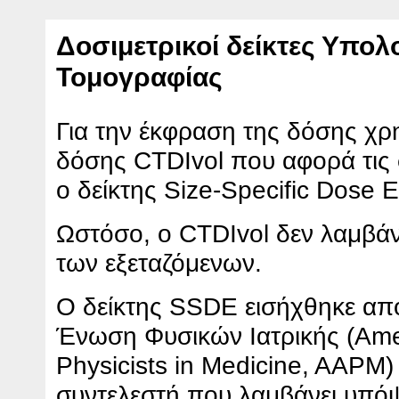
Δοσιμετρικοί δείκτες Υπολ
Τομογραφίας
Για την έκφραση της δόσης χρη
δόσης CTDIvol που αφορά τις 
ο δείκτης Size-Specific Dose
Ωστόσο, ο CTDIvol δεν λαμβάν
των εξεταζόμενων.
Ο δείκτης SSDE εισήχθηκε από
Ένωση Φυσικών Ιατρικής (Amer
Physicists in Medicine, AAPM) 
συντελεστή που λαμβάνει υπόψ