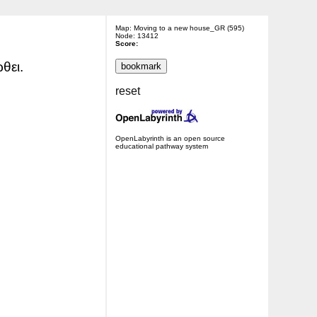
Map: Moving to a new house_GR (595)
Node: 13412
Score:
θει.
reset
OpenLabyrinth is an open source
educational pathway system