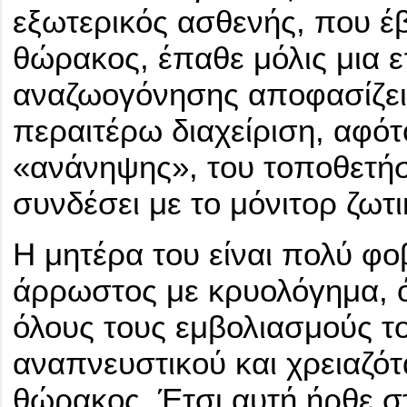
εξωτερικός ασθενής, που έ
θώρακος, έπαθε μόλις μια ε
αναζωογόνησης αποφασίζει 
περαιτέρω διαχείριση, αφότ
«ανάνηψης», του τοποθετήσ
συνδέσει με το μόνιτορ ζωτ
Η μητέρα του είναι πολύ φοβ
άρρωστος με κρυολόγημα, ότι
όλους τους εμβολιασμούς του
αναπνευστικού και χρειαζότ
θώρακος. Έτσι αυτή ήρθε στ